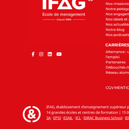
Nos missions 
Notre pédag
Nos engage
Nos labels et
Nos actualité
Notre blog
Nos podcast
CARRIÈRE
Alternance : 
l’emploi
Partenaires
Débouchés m
Réseau alum
CGV
MENTIO