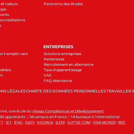
et valeurs
Panorama des études
ogie
ments
 accréditations
s
s
S
ENTREPRISES
un tremplin vers
Solutions entreprises
Partenaires
Recrutement en alternance
étiers
Taxe d'apprentissage
ni
VAE
FAQ alternance
NS LÉGALES
CHARTE DES DONNÉES PERSONNELLES
TRAVAILLER À