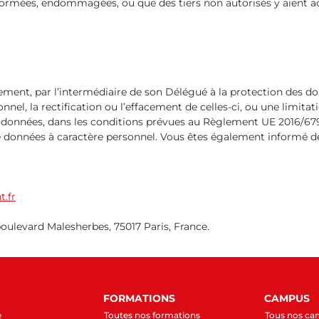
rmées, endommagées, ou que des tiers non autorisés y aient a
ment, par l’intermédiaire de son Délégué à la protection des d
nnel, la rectification ou l’effacement de celles-ci, ou une limit
s données, dans les conditions prévues au Règlement UE 2016/679 d
 données à caractère personnel. Vous êtes également informé de
.fr
levard Malesherbes, 75017 Paris, France.
FORMATIONS
CAMPUS
e
Toutes nos formations
Tous nos c