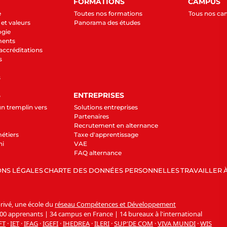
FORMATIONS
CAMPUS
e
Toutes nos formations
Tous nos c
et valeurs
Panorama des études
ogie
ments
 accréditations
s
s
S
ENTREPRISES
un tremplin vers
Solutions entreprises
Partenaires
Recrutement en alternance
étiers
Taxe d'apprentissage
ni
VAE
FAQ alternance
NS LÉGALES
CHARTE DES DONNÉES PERSONNELLES
TRAVAILLER À