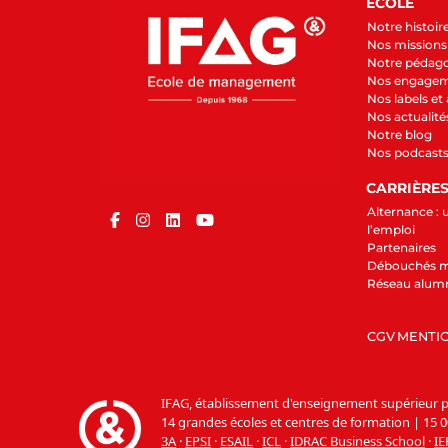
ECOLE
Notre histoir
Nos missions 
Notre pédag
Nos engage
Nos labels et
Nos actualité
Notre blog
Nos podcast
CARRIÈRE
Alternance : 
l’emploi
Partenaires
Débouchés m
Réseau alum
CGV
MENTIO