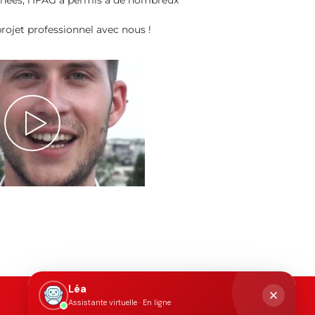
nnées, l’IFAG a permis à de nombreux
rojet professionnel avec nous !
Léa
Assistante virtuelle · En ligne