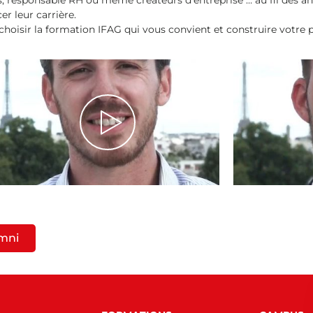
, responsable RH ou même créateurs d’entreprise … au fil des a
er leur carrière.
hoisir la formation IFAG qui vous convient et construire votre p
umni