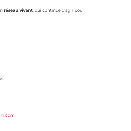
Un
réseau vivant
, qui continue d’agir pour
us.
mni.com
.