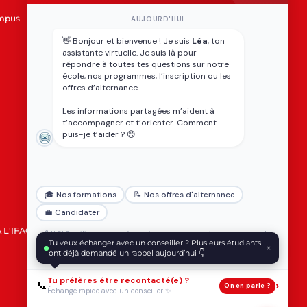
ADMISSION
ampus
Conditions d'admission
AUJOURD'HUI
Accueil des étudiants
👋 Bonjour et bienvenue ! Je suis
Léa
, ton
internationaux
assistante virtuelle. Je suis là pour
Tarifs et financement
répondre à toutes tes questions sur notre
Services aux apprenants
école, nos programmes, l’inscription ou les
offres d’alternance.
Les informations partagées m’aident à
t’accompagner et t’orienter. Comment
puis-je t’aider ? 😊
🎓 Nos formations
📝 Nos offres d'alternance
💼 Candidater
 L'IFAG
FORMULAIRE DE RÉCLAMATION
🔒 L'IFAG utilise vos données uniquement pour traiter votre demande,
vous pouvez vous désinscrire à tout moment. Aucune information n'est
Tu veux échanger avec un conseiller ? Plusieurs étudiants
×
obligatoire pour poursuivre cette conversation.
Charte des données
ont déjà demandé un rappel aujourd’hui 👇
personnelles
.
Tu préfères être recontacté(e) ?
›
📞
On en parle ?
Échange rapide avec un conseiller ✨