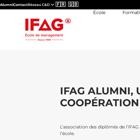
🇫🇷
🇬🇧
Alumni
Contact
Réseau C&D
École
Format
IFAG ALUMNI,
COOPÉRATION
L’association des diplômés de l’IFAG 
l’école.