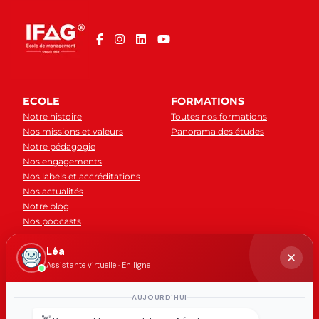
ECOLE
FORMATIONS
Notre histoire
Toutes nos formations
Nos missions et valeurs
Panorama des études
Notre pédagogie
Nos engagements
Nos labels et accréditations
Nos actualités
Notre blog
Nos podcasts
Léa
CAMPUS
ADMISSION
Assistante virtuelle · En ligne
Tous nos campus
Conditions d'admission
Accueil des étudiants
AUJOURD'HUI
internationaux
Tarifs et financement