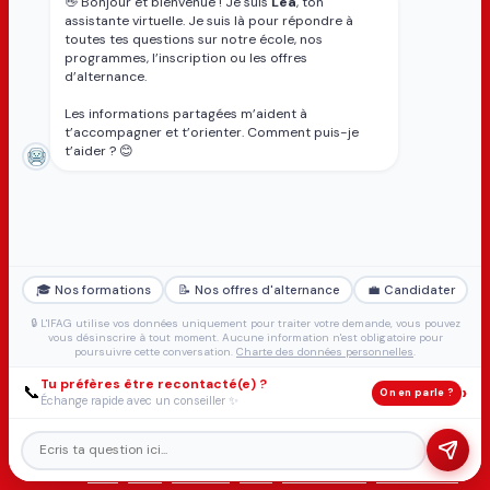
👋 Bonjour et bienvenue ! Je suis
Léa
, ton
assistante virtuelle. Je suis là pour répondre à
Services aux apprenants
toutes tes questions sur notre école, nos
programmes, l’inscription ou les offres
d’alternance.
CARRIÈRES
ENTREPRISES
Alternance : un tremplin vers
Solutions entreprises
Les informations partagées m’aident à
l’emploi
Partenaires
t’accompagner et t’orienter. Comment puis-je
Partenaires
Recrutement en alternance
t’aider ? 😊
Débouchés métiers
Taxe d'apprentissage
Réseau alumni
VAE
FAQ alternance
CGV
MENTIONS LÉGALES
CHARTE DES DONNÉES
PERSONNELLES
TRAVAILLER À L'IFAG
FORMULAIRE DE
🎓 Nos formations
📝 Nos offres d'alternance
💼 Candidater
RÉCLAMATION
🔒 L'IFAG utilise vos données uniquement pour traiter votre demande, vous pouvez
vous désinscrire à tout moment. Aucune information n'est obligatoire pour
poursuivre cette conversation.
Charte des données personnelles
.
Tu préfères être recontacté(e) ?
›
📞
On en parle ?
Échange rapide avec un conseiller ✨