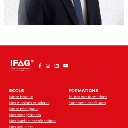
ECOLE
FORMATIONS
Notre histoire
Toutes nos formations
Nos missions et valeurs
Panorama des études
Notre pédagogie
Nos engagements
Nos labels et accréditations
Nos actualités