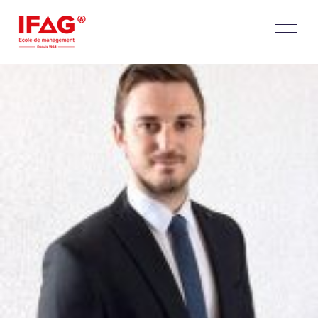
PROMOTION 2015
Portrait de Loïc VERNET, diplômé MECP2 (bac+5)
promotion 2015, aujourd’hui Directeur des Opérations chez
Joorney Business Plans & intervenant à l’IFAG Montluçon
sur les volets « Finance, Comptabilité et Gestion » ainsi que
sur le projet TREC (Transmission, Reprise, Evaluation,
Cession d’Entreprise).
Quel cursus as-tu suivi avant d’intégrer l’IFAG ?
Après l’obtention de mon baccalauréat Economique et
Social, j’ai intégré l’IUT me permettant d’obtenir un DUT en
Gestion des Entreprises et des Administrations. J’ai intégré
l’IFAG en MECP 1 après ma Licence d’Economie et de
Gestion.
5
mots pour définir ton parcours à l’IFAG en tant que
diplômé ?
Connaissances : l’IFAG m’a permis d’accroitre mes
connaissances dans des domaines peu abordés dans les
autres écoles.