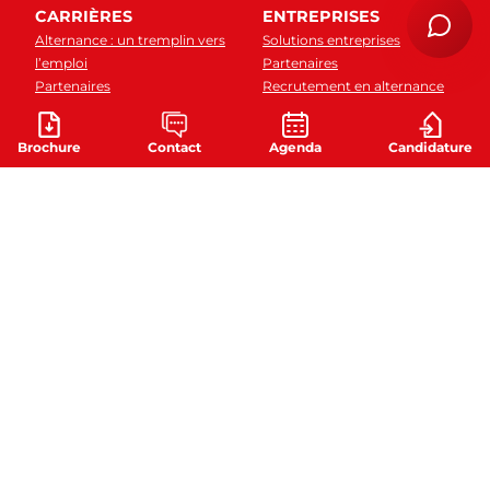
CARRIÈRES
ENTREPRISES
Alternance : un tremplin vers
Solutions entreprises
l’emploi
Partenaires
Partenaires
Recrutement en alternance
Débouchés métiers
Taxe d'apprentissage
Réseau alumni
VAE
Brochure
Contact
Agenda
Candidature
FAQ alternance
CGV
MENTIONS LÉGALES
CHARTE DES DONNÉES
PERSONNELLES
TRAVAILLER À L'IFAG
FORMULAIRE DE
RÉCLAMATION