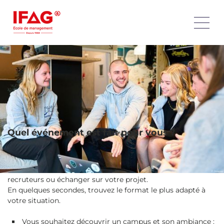
Découvrez les événements de nos écoles tout au long de
l’année : Journées Portes Ouvertes, immersions, job dating,
webinaires, conférences ou rendez-vous personnalisés.
Choisissez le format qui vous correspond et accédez
rapidement aux prochaines dates pour avancer dans votre
projet d’orientation, de formation ou d’alternance.
Quel événement est fait pour vous ?
Chaque événement répond à un
besoin différent
:
découvrir un campus, tester une formation, rencontrer des
recruteurs ou échanger sur votre projet.
En quelques secondes, trouvez le format le plus adapté à
votre situation.
Vous souhaitez découvrir un campus et son ambiance :