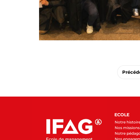
Précéd
ECOLE
Notre histoir
Nos missions 
Notre pédag
Nos engage