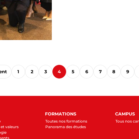
ent
1
2
3
4
5
6
7
8
9
FORMATIONS
CAMPUS
e
Toutes nos formations
Tous nos c
et valeurs
Panorama des études
ogie
ments