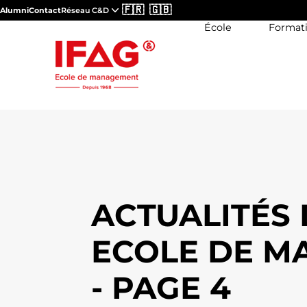
🇫🇷
🇬🇧
Alumni
Contact
Réseau C&D
École
Format
ACTUALITÉS 
ECOLE DE 
- PAGE 4