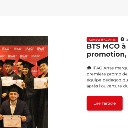
2
Campus IFAG Arras
BTS MCO à l
promotion, 
🎓 IFAG Arras marqu
première promo de B
équipe pédagogique 
après l'ouverture d
Lire l'article