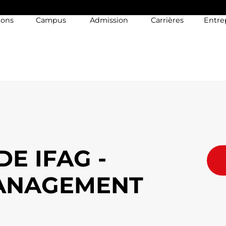
ions
Campus
Admission
Carrières
Entre
DE IFAG -
MANAGEMENT