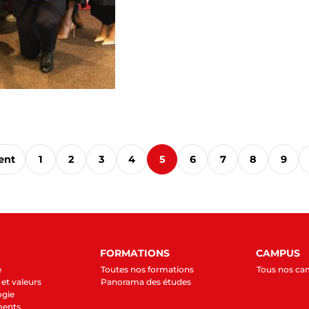
ent
1
2
3
4
5
6
7
8
9
FORMATIONS
CAMPUS
e
Toutes nos formations
Tous nos c
et valeurs
Panorama des études
ogie
ments