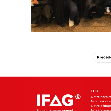
Précéd
ECOLE
Notre histoir
Nos missions 
Notre pédag
Nos engage