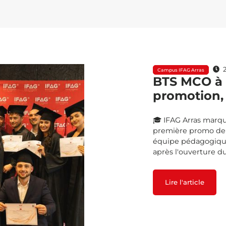
2
Campus IFAG Arras
BTS MCO à l
promotion, 
🎓 IFAG Arras marqu
première promo de B
équipe pédagogique 
après l'ouverture d
Lire l'article