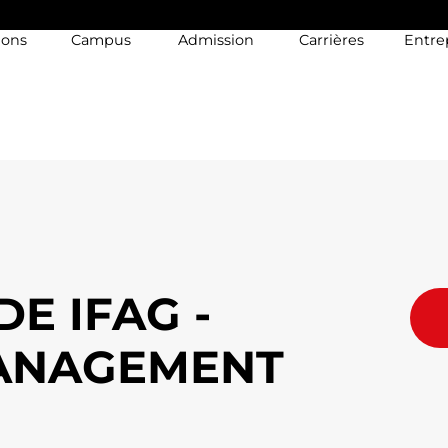
ions
Campus
Admission
Carrières
Entre
DE IFAG -
MANAGEMENT