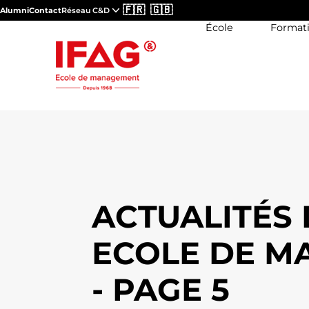
🇫🇷
🇬🇧
Alumni
Contact
Réseau C&D
École
Format
ACTUALITÉS 
ECOLE DE 
- PAGE 5