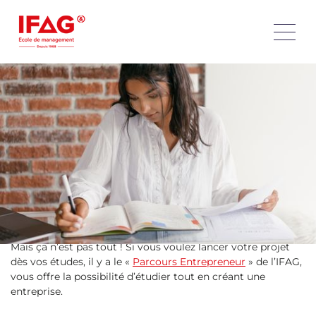
Vous avez un projet ? Rejoignez la formation en création
d’entreprise et entrepreneuriat de l’IFAG et lancez votre
projet dès vos études !
Vous souhaitez créer votre propre entreprise ? Le monde
de l’entrepreneuriat vous passionne et vous voulez vous
lancer dès vos études ? L’IFAG, école de management
présente dans toute la France, vous propose un parcours de
formation en création d’entreprise et en entrepreneuriat.
Avec notre parcours d’études composé d’un
BTS MCO
,
d’un
Bachelor management
et d’un
MBA Manager
Stratégique (Bac+5)
, vous disposerez des compétences
indispensables pour vivre votre rêve.
Mais ça n’est pas tout ! Si vous voulez lancer votre projet
dès vos études, il y a le «
Parcours Entrepreneur
» de l’IFAG,
vous offre la possibilité d’étudier tout en créant une
entreprise.