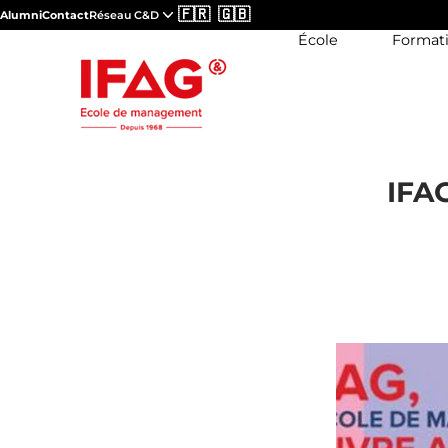
🇫🇷
🇬🇧
Alumni
Contact
Réseau C&D
École
Format
IFA