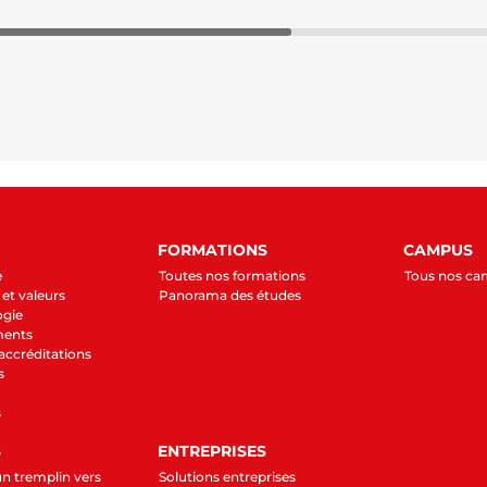
FORMATIONS
CAMPUS
e
Toutes nos formations
Tous nos c
et valeurs
Panorama des études
ogie
ments
 accréditations
s
s
S
ENTREPRISES
un tremplin vers
Solutions entreprises