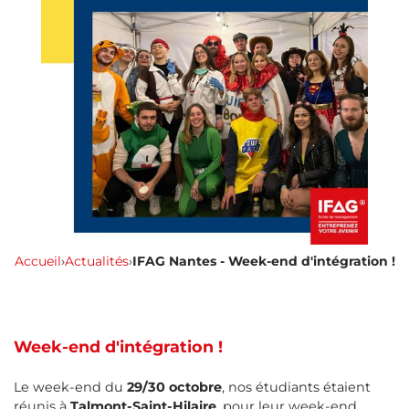
Accueil
›
Actualités
›
IFAG Nantes - Week-end d'intégration !
Week-end d'intégration !
Le week-end du
29/30 octobre
, nos étudiants étaient
réunis à
Talmont-Saint-Hilaire
, pour leur week-end