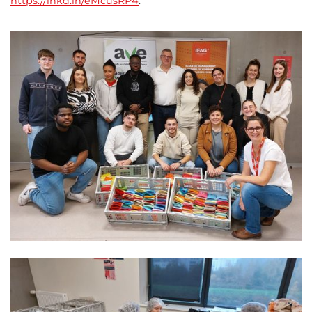
https://lnkd.in/eMcusRP4
.