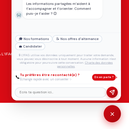
Les informations partagées m’aident à
t’accompagner et t’orienter. Comment
puis-je t’aider ? 😊
🎓 Nos formations
📝 Nos offres d'alternance
💼 Candidater
 L'IFAG
FORMULAIRE DE RÉCLAMATION
🔒 L'IFAG utilise vos données uniquement pour traiter votre demande,
vous pouvez vous désinscrire à tout moment. Aucune information n'est
obligatoire pour poursuivre cette conversation.
Charte des données
personnelles
.
Tu préfères être recontacté(e) ?
›
📞
On en parle ?
Échange rapide avec un conseiller ✨