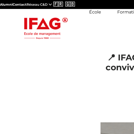
🇫🇷
🇬🇧
Alumni
Contact
Réseau C&D
École
Format
📍 IF
conviv