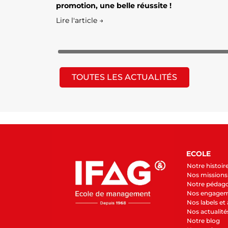
promotion, une belle réussite !
Lire l'article →
TOUTES LES ACTUALITÉS
ECOLE
Notre histoir
Nos missions 
Notre pédag
Nos engage
Nos labels et
Nos actualité
Notre blog