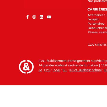
Nos podcast
CARRIÈRE
Alternance : 
l’emploi
Partenaires
Débouchés m
Réseau alum
CGV
MENTIO