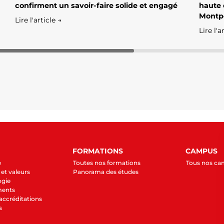
confirment un savoir-faire solide et engagé
haute 
Montpe
Lire l'article →
Lire l'a
FORMATIONS
CAMPUS
e
Toutes nos formations
Tous nos c
et valeurs
Panorama des études
ogie
ments
 accréditations
s