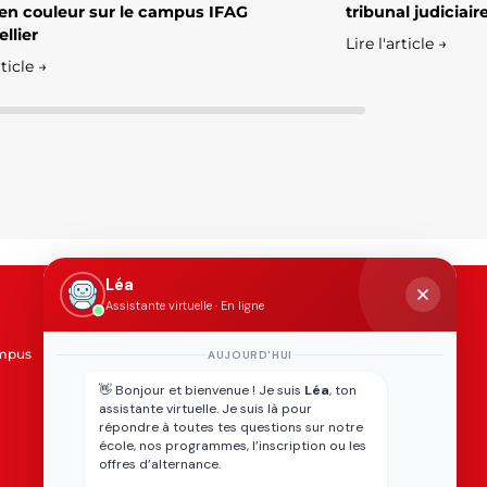
en couleur sur le campus IFAG
tribunal judiciai
llier
Lire l'article →
rticle →
Léa
Assistante virtuelle · En ligne
ADMISSION
ampus
Conditions d'admission
AUJOURD'HUI
Accueil des étudiants
👋 Bonjour et bienvenue ! Je suis
Léa
, ton
internationaux
assistante virtuelle. Je suis là pour
Tarifs et financement
répondre à toutes tes questions sur notre
Services aux apprenants
école, nos programmes, l’inscription ou les
offres d’alternance.