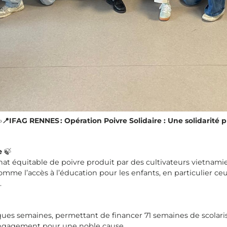
›
📍IFAG RENNES : Opération Poivre Solidaire : Une solidarité 
e
🍃
chat équitable de poivre produit par des cultivateurs vietnami
mme l’accès à l’éducation pour les enfants, en particulier ceu
.
ues semaines, permettant de financer 71 semaines de scolaris
engagement pour une noble cause.