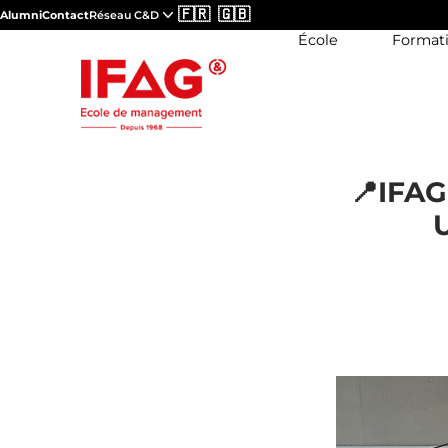
🇫🇷
🇬🇧
Alumni
Contact
Réseau C&D
École
Format
📍IFAG
U