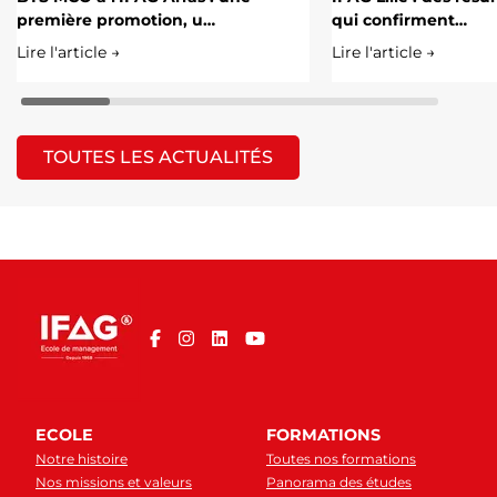
première promotion, u…
qui confirment…
Lire l'article →
Lire l'article →
TOUTES LES ACTUALITÉS
ECOLE
FORMATIONS
Notre histoire
Toutes nos formations
Nos missions et valeurs
Panorama des études