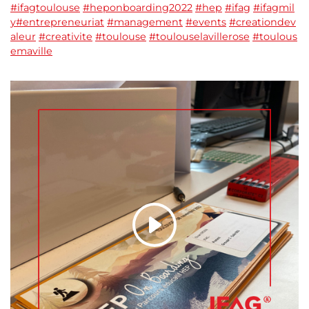
#ifagtoulouse
#heponboarding2022
#hep
#ifag
#ifagmil
y
#entrepreneuriat
#management
#events
#creationdev
aleur
#creativite
#toulouse
#toulouselavillerose
#toulous
emaville