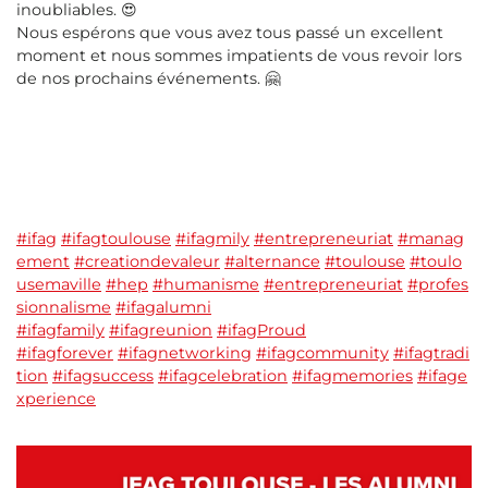
inoubliables. 😍
Nous espérons que vous avez tous passé un excellent
moment et nous sommes impatients de vous revoir lors
de nos prochains événements. 🤗
#ifag
#ifagtoulouse
#ifagmily
#entrepreneuriat
#manag
ement
#creationdevaleur
#alternance
#toulouse
#toulo
usemaville
#hep
#humanisme
#entrepreneuriat
#profes
sionnalisme
#ifagalumni
#ifagfamily
#ifagreunion
#ifagProud
#ifagforever
#ifagnetworking
#ifagcommunity
#ifagtradi
tion
#ifagsuccess
#ifagcelebration
#ifagmemories
#ifage
xperience