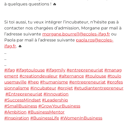
à quelques questions ! 🔥
Si toi aussi, tu veux intégrer l’incubateur, n’hésite pas à
contacter nos chargées d’admission, Morgane par mail à
l’adresse suivante
morgane.bourrel1@ecoles-ifag.fr
ou
Paola par mail à l’adresse suivante
paola.ros@ecoles-
ifag.fr
. 🔥
_
_
_
#ifag
#ifagtoulouse
#ifagmily
#entrepreneuriat
#manag
ement
#creationdevaleur
#alternance
#toulouse
#toulo
usemaville
#hep
#humanisme
#entrepreneuriat
#profes
sionnalisme
#incubateur
#projet
#etudiantentrepreneur
#Entrepreneuriat
#Innovation
#SuccessMindset
#Leadership
#SmallBusiness
#GrowYourBusiness
#Ambition
#BusinessMentor
#Inspiration
#BusinessLife
#WomenInBusiness