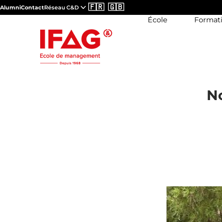
🇫🇷
🇬🇧
Alumni
Contact
Réseau C&D
École
Format
No