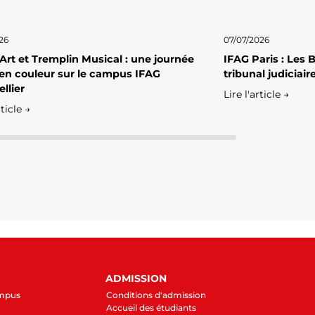
26
07/07/2026
 Art et Tremplin Musical : une journée
IFAG Paris : Les
en couleur sur le campus IFAG
tribunal judiciai
llier
Lire l'article →
rticle →
ADMISSION
ampus
Conditions d'admission
Accueil des étudiants