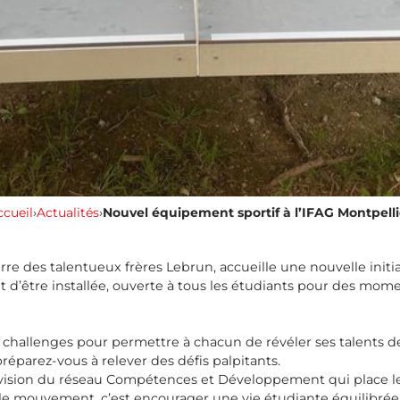
ccueil
›
Actualités
›
Nouvel équipement sportif à l’IFAG Montpelli
terre des talentueux frères Lebrun, accueille une nouvelle initi
d’être installée, ouverte à tous les étudiants pour des momen
es challenges pour permettre à chacun de révéler ses talents
préparez-vous à relever des défis palpitants.
 vision du réseau Compétences et Développement qui place l
 le mouvement, c’est encourager une vie étudiante équilibrée 