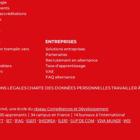
ogie
ments
 accréditations
s
s
S
ENTREPRISES
un tremplin vers
Solutions entreprises
Partenaires
Recrutement en alternance
étiers
Taxe d'apprentissage
ni
VAE
FAQ alternance
NS LÉGALES
CHARTE DES DONNÉES PERSONNELLES
TRAVAILLER À