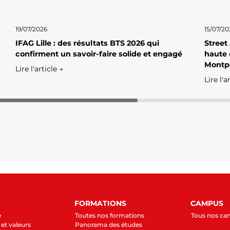
19/07/2026
15/07/20
IFAG Lille : des résultats BTS 2026 qui
Street
confirment un savoir-faire solide et engagé
haute 
Montpe
Lire l'article →
Lire l'a
FORMATIONS
CAMPUS
e
Toutes nos formations
Tous nos c
et valeurs
Panorama des études