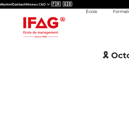
🇫🇷
🇬🇧
Alumni
Contact
Réseau C&D
École
Format
🎗 Oct