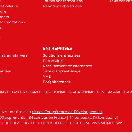
e
Toutes nos formations
Tous nos c
et valeurs
Panorama des études
ogie
ments
 accréditations
s
s
S
ENTREPRISES
un tremplin vers
Solutions entreprises
Partenaires
Recrutement en alternance
étiers
Taxe d'apprentissage
ni
VAE
FAQ alternance
NS LÉGALES
CHARTE DES DONNÉES PERSONNELLES
TRAVAILLER À