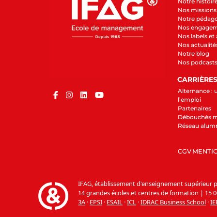
Notre histoir
Nos missions 
Notre pédag
Nos engage
Nos labels et
Nos actualité
Notre blog
Nos podcast
CARRIÈRE
Alternance : 
l’emploi
Partenaires
Débouchés m
Réseau alum
CGV
MENTIO