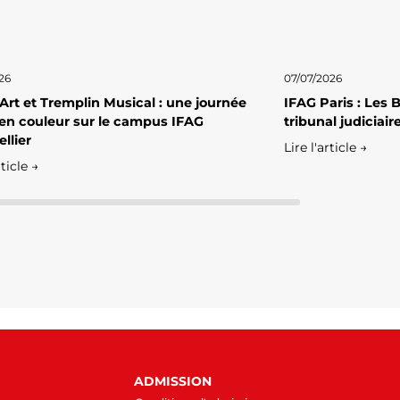
26
07/07/2026
 Art et Tremplin Musical : une journée
IFAG Paris : Les
en couleur sur le campus IFAG
tribunal judiciai
llier
Lire l'article →
rticle →
ADMISSION