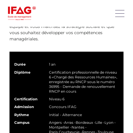
Vous participez à la gestion des hommes, des
compétences et de la formation au sein de l’entreprise.
Ce bachelor est pour vous si vous aimez travailler en
équipe et vous maîtrisez la stratégie sociale et que
vous souhaitez développer vos compétences
managériales.
Durée
1 an
Diplôme
Certification professionnelle de niveau
6 «Chargé des Ressources Humaines»,
enregistrée au RNCP sous le numéro
36995 - Demande de renouvellement
RNCP en cours
Certification
Niveau 6
Admission
Concours IFAG
Rythme
Initial
- Alternance
Campus
Angers
Arras
Bordeaux
Lille
Lyon
Montpellier
Nantes
Paris Courbevoie
Rennes
Toulouse