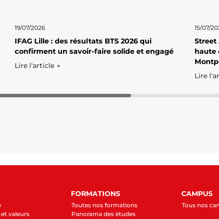
19/07/2026
15/07/20
IFAG Lille : des résultats BTS 2026 qui
Street
confirment un savoir-faire solide et engagé
haute 
Montpe
Lire l'article →
Lire l'a
FORMATIONS
CAMPUS
e
Toutes nos formations
Tous nos c
et valeurs
Panorama des études