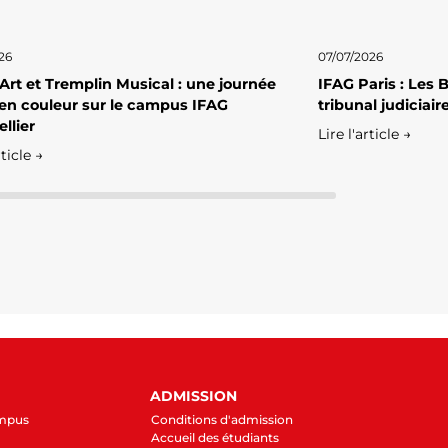
26
07/07/2026
 Art et Tremplin Musical : une journée
IFAG Paris : Les
en couleur sur le campus IFAG
tribunal judiciai
llier
Lire l'article →
rticle →
ADMISSION
ampus
Conditions d'admission
Accueil des étudiants