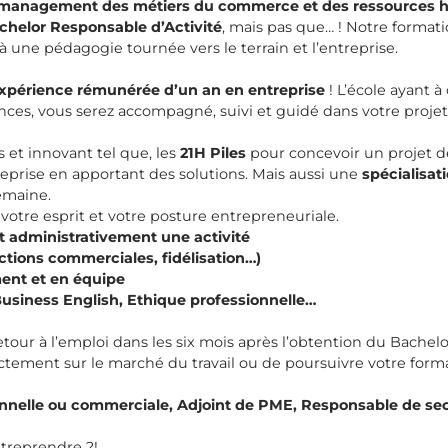
de management des métiers du commerce et des ressources 
achelor Responsable d’Activité
, mais pas que… ! Notre format
à une pédagogie tournée vers le terrain et l’entreprise.
xpérience
rémunérée d’un an en entreprise
! L’école ayant 
s, vous serez accompagné, suivi et guidé dans votre projet 
s et innovant tel que, les
21H Piles
pour concevoir un projet de
eprise en apportant des solutions. Mais aussi une
spécialisat
emaine.
otre esprit et votre posture entrepreneuriale.
et administrativement une activité
ctions commerciales, fidélisation…)
ment et en équipe
Business English, Ethique professionnelle…
etour à l’emploi dans les six mois après l’obtention du Bachelo
irectement sur le marché du travail ou de poursuivre votre fo
onnelle ou commerciale, Adjoint de PME, Responsable de sec
ntreprendre ?!