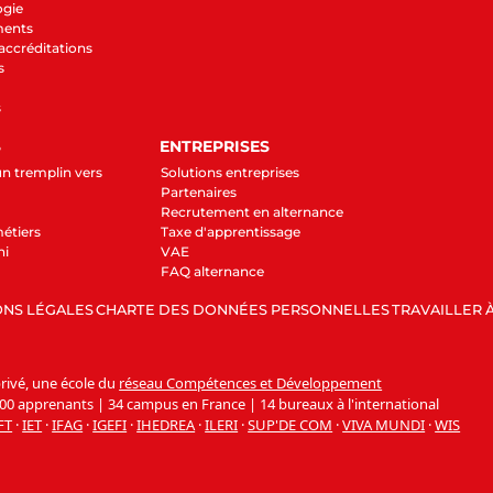
ogie
ments
 accréditations
s
s
S
ENTREPRISES
un tremplin vers
Solutions entreprises
Partenaires
Recrutement en alternance
étiers
Taxe d'apprentissage
ni
VAE
FAQ alternance
NS LÉGALES
CHARTE DES DONNÉES PERSONNELLES
TRAVAILLER À