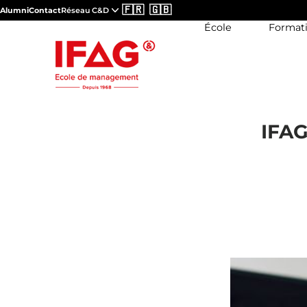
🇫🇷
🇬🇧
Alumni
Contact
Réseau C&D
École
Format
IFAG