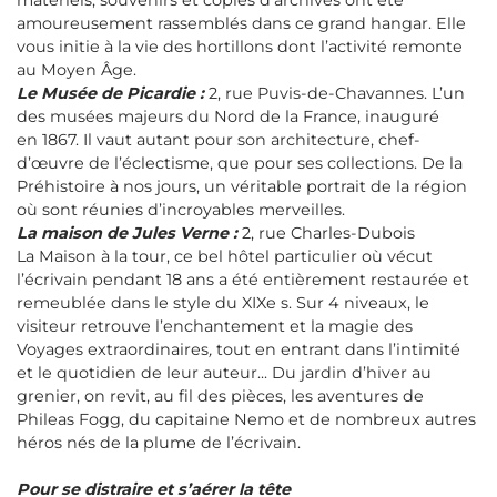
matériels, souvenirs et copies d’archives ont été
amoureusement rassemblés dans ce grand hangar. Elle
vous initie à la vie des hortillons dont l’activité remonte
au Moyen Âge.
Le Musée de Picardie :
2, rue Puvis-de-Chavannes. L’un
des musées majeurs du Nord de la France, inauguré
en 1867. Il vaut autant pour son architecture, chef-
d’œuvre de l’éclectisme, que pour ses collections. De la
Préhistoire à nos jours, un véritable portrait de la région
où sont réunies d’incroyables merveilles.
La maison de Jules Verne :
2, rue Charles-Dubois
La Maison à la tour, ce bel hôtel particulier où vécut
l’écrivain pendant 18 ans a été entièrement restaurée et
remeublée dans le style du XIXe s. Sur 4 niveaux, le
visiteur retrouve l’enchantement et la magie des
Voyages extraordinaires
,
tout en entrant dans l’intimité
et le quotidien de leur auteur... Du jardin d’hiver au
grenier, on revit, au fil des pièces, les aventures de
Phileas Fogg, du capitaine Nemo et de nombreux autres
héros nés de la plume de l’écrivain.
Pour se distraire et s’aérer la tête