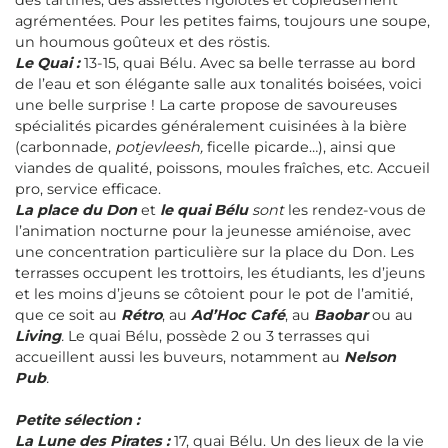
des tartines, des assiettes rigolotes et copieusement
agrémentées. Pour les petites faims, toujours une soupe,
un houmous goûteux et des röstis.
Le Quai :
13-15, quai Bélu. Avec sa belle terrasse au bord
de l’eau et son élégante salle aux tonalités boisées, voici
une belle surprise ! La carte propose de savoureuses
spécialités picardes généralement cuisinées à la bière
(carbonnade,
potjevleesh,
ficelle picarde…), ainsi que
viandes de qualité, poissons, moules fraîches, etc. Accueil
pro, service efficace.
La place du Don
et
le quai Bélu
sont
les rendez-vous de
l’animation nocturne pour la jeunesse amiénoise, avec
une concentration particulière sur la place du Don. Les
terrasses occupent les trottoirs, les étudiants, les d’jeuns
et les moins d’jeuns se côtoient pour le pot de l’amitié,
que ce soit au
Rétro
, au
Ad’Hoc Café
, au
Baobar
ou au
Living
.
Le quai Bélu, possède 2 ou 3 terrasses qui
accueillent aussi les buveurs, notamment au
Nelson
Pub
.
Petite sélection :
La Lune des Pirates :
17, quai Bélu. Un des lieux de la vie