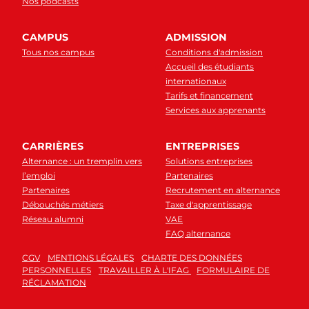
Nos podcasts
CAMPUS
ADMISSION
Tous nos campus
Conditions d'admission
Accueil des étudiants
internationaux
Tarifs et financement
Services aux apprenants
CARRIÈRES
ENTREPRISES
Alternance : un tremplin vers
Solutions entreprises
l’emploi
Partenaires
Partenaires
Recrutement en alternance
Débouchés métiers
Taxe d'apprentissage
Réseau alumni
VAE
FAQ alternance
CGV
MENTIONS LÉGALES
CHARTE DES DONNÉES
PERSONNELLES
TRAVAILLER À L'IFAG
FORMULAIRE DE
RÉCLAMATION