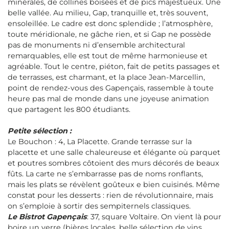
minérales, de collines boisées et de pics majestueux. Une
belle vallée. Au milieu, Gap, tranquille et, très souvent,
ensoleillée. Le cadre est donc splendide ; l’atmosphère,
toute méridionale, ne gâche rien, et si Gap ne possède
pas de monuments ni d’ensemble architectural
remarquables, elle est tout de même harmonieuse et
agréable. Tout le centre, piéton, fait de petits passages et
de terrasses, est charmant, et la place Jean-Marcellin,
point de rendez-vous des Gapençais, rassemble à toute
heure pas mal de monde dans une joyeuse animation
que partagent les 800 étudiants.
Petite sélection :
Le Bouchon : 4, La Placette. Grande terrasse sur la
placette et une salle chaleureuse et élégante où parquet
et poutres sombres côtoient des murs décorés de beaux
fûts. La carte ne s’embarrasse pas de noms ronflants,
mais les plats se révèlent goûteux e bien cuisinés. Même
constat pour les desserts : rien de révolutionnaire, mais
on s’emploie à sortir des sempiternels classiques.
Le Bistrot Gapençais
: 37, square Voltaire. On vient là pour
boire un verre (bières locales, belle sélection de vins