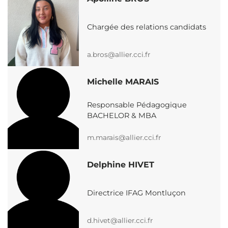
Chargée des relations candidats
a.bros@allier.cci.fr
Michelle MARAIS
Responsable Pédagogique
BACHELOR & MBA
m.marais@allier.cci.fr
Delphine HIVET
Directrice IFAG Montluçon
d.hivet@allier.cci.fr