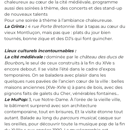
chaleureux au cœur de la cité médiévale, programme
aussi des soirées à thème, des concerts et des stand-up
de nouveaux talents
Pour une soirée à thème à l’ambiance chaleureuse.
La Grinta :
4 rue Porte Bretonnie.
Bar à tapas au cœur du
vieux Montluçon, mais pas que : plats du jour bien
tournés, bonne zique et des DJ’s qui font guincher.
Lieux culturels incontournables :
La cité médiévale :
dominée par le
château des ducs de
Bourbon
,
le seul de ceux construits à la fin du XIVe s
encore debout. Il se visite l’été dans le cadre d’expos
temporaires. On se baladera avec plaisir dans les
quelques rues pavées de l’ancien cœur de la ville : belles
maisons anciennes (XVe-XVIe s) à pans de bois, avec des
pignons faits de galets du Cher, vénérables fontaines...
Le MuPop:
3, rue Notre-Dame. À l’orée de la vieille ville,
le bâtiment surprend avec son architecture
contemporaine, tout en brisures, Et la visite étonne tout
autant. Balade au long du
parcours musical
, casque sur
les oreilles, pour découvrir toute la musique pop de la fin
du XVIIIe s aux années 1990. La muséographie est