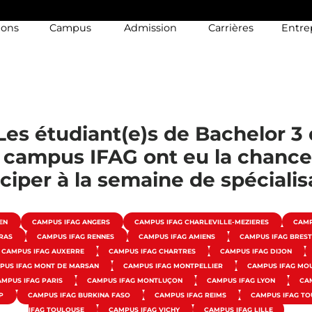
ions
Campus
Admission
Carrières
Entre
Les étudiant(e)s de Bachelor 3
s campus IFAG ont eu la chance
iciper à la semaine de spécialis
GEN
CAMPUS IFAG ANGERS
CAMPUS IFAG CHARLEVILLE-MEZIERES
CAMP
RRAS
CAMPUS IFAG RENNES
CAMPUS IFAG AMIENS
CAMPUS IFAG BRES
CAMPUS IFAG AUXERRE
CAMPUS IFAG CHARTRES
CAMPUS IFAG DIJON
PUS IFAG MONT DE MARSAN
CAMPUS IFAG MONTPELLIER
CAMPUS IFAG MO
AMPUS IFAG PARIS
CAMPUS IFAG MONTLUÇON
CAMPUS IFAG LYON
CA
AP
CAMPUS IFAG BURKINA FASO
CAMPUS IFAG REIMS
CAMPUS IFAG T
IFAG TOULOUSE
CAMPUS IFAG VICHY
CAMPUS IFAG LILLE