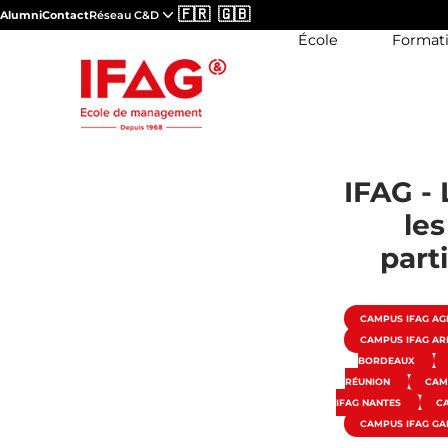
🇫🇷
🇬🇧
Alumni
Contact
Réseau C&D
École
Format
IFAG - 
le
part
CAMPUS IFAG A
CAMPUS IFAG A
BORDEAUX
RÉUNION
CAM
IFAG NANTES
C
CAMPUS IFAG G