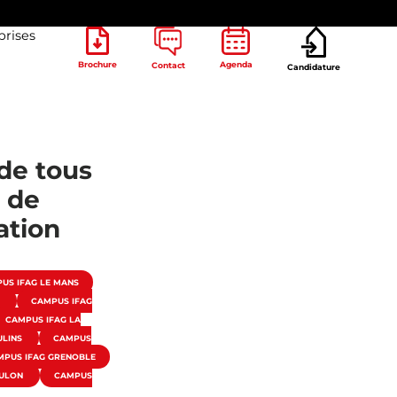
prises
Brochure
Agenda
Contact
Candidature
 de tous
 de
ation
US IFAG LE MANS
T
CAMPUS IFAG
CAMPUS IFAG LA
ULINS
CAMPUS
MPUS IFAG GRENOBLE
OULON
CAMPUS