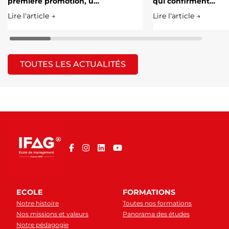
première promotion, u…
qui confirment…
Lire l'article →
Lire l'article →
TOUTES LES ACTUALITÉS
ECOLE
FORMATIONS
Notre histoire
Toutes nos formations
Nos missions et valeurs
Panorama des études
Notre pédagogie