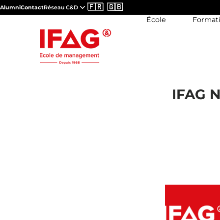
🇫🇷
🇬🇧
Alumni
Contact
Réseau C&D
École
Format
IFAG N