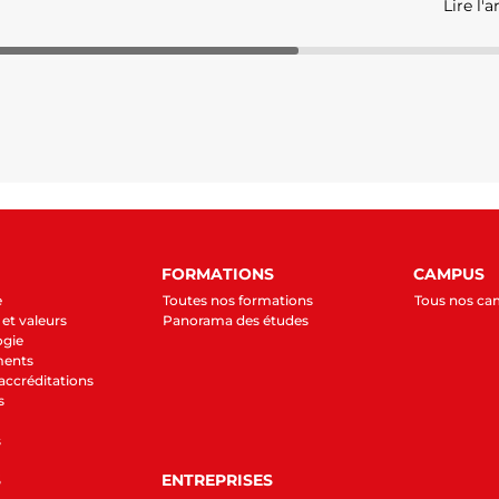
Lire l'a
FORMATIONS
CAMPUS
e
Toutes nos formations
Tous nos c
et valeurs
Panorama des études
ogie
ments
 accréditations
s
s
S
ENTREPRISES